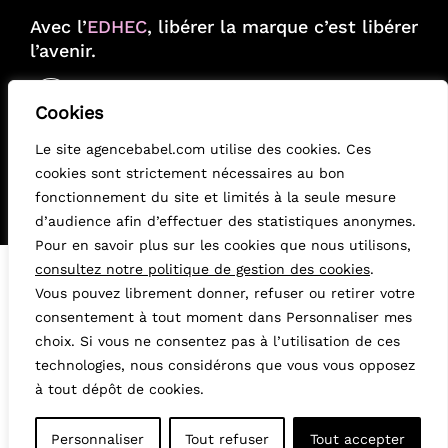
Avec l’
EDHEC
, libérer la marque c’est libérer
l’avenir.
+
Cookies
Le site agencebabel.com utilise des cookies. Ces
cookies sont strictement nécessaires au bon
fonctionnement du site et limités à la seule mesure
d’audience afin d’effectuer des statistiques anonymes.
Pour en savoir plus sur les cookies que nous utilisons,
consultez notre politique de gestion des cookies
.
41, rue Greneta
Vous pouvez librement donner, refuser ou retirer votre
75002 Paris
consentement à tout moment dans Personnaliser mes
01 53 00 10 00
choix. Si vous ne consentez pas à l’utilisation de ces
Mail
technologies, nous considérons que vous vous opposez
à tout dépôt de cookies.
Déclaration environnementale
Politique de confidentialité
Mentions légales
Personnaliser
Tout refuser
Tout accepter