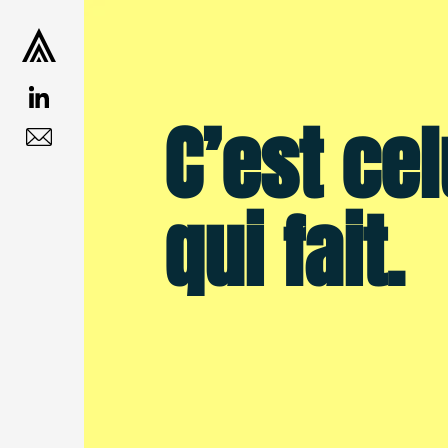
41, RUE GRENETA
75002 PARIS
01 53 00 10 00
MAIL
C’est cel
qui fait.