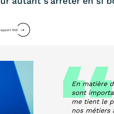
ur autant s’arrêter en si 
 rapport RS
E
En matière d
sont importan
me tient le p
nos métiers 