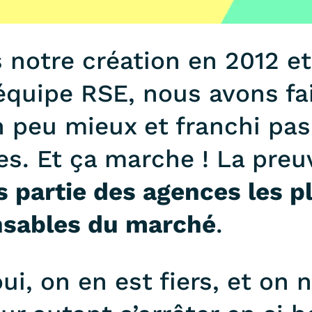
 notre création en 2012 et
équipe RSE, nous avons fa
n peu mieux et franchi pa
es. Et ça marche ! La pre
s partie des agences les p
nsables du marché
.
oui, on en est fiers, et on