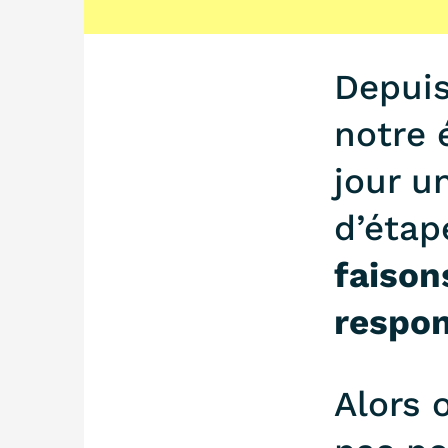
Depuis
notre 
jour u
d’étap
faison
respo
Alors 