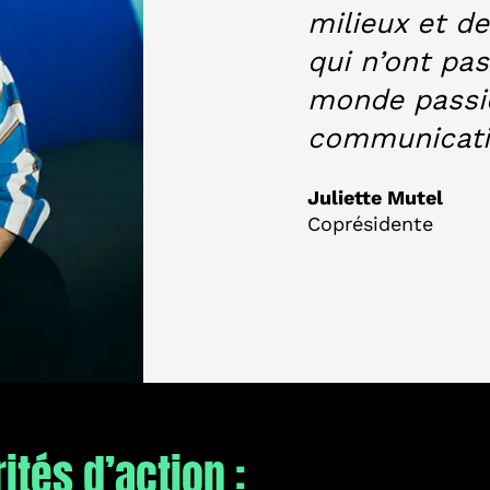
milieux et d
qui n’ont pa
monde passi
communicati
Juliette Mutel
Coprésidente
ités d’action :