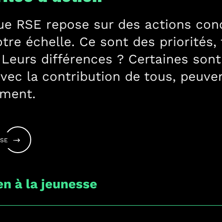
que RSE repose sur des actions conc
otre échelle. Ce sont des priorités
Leurs différences ? Certaines son
avec la contribution de tous, peuv
Agence
ement.
Actu
RS
E
en à la jeunesse
Projets