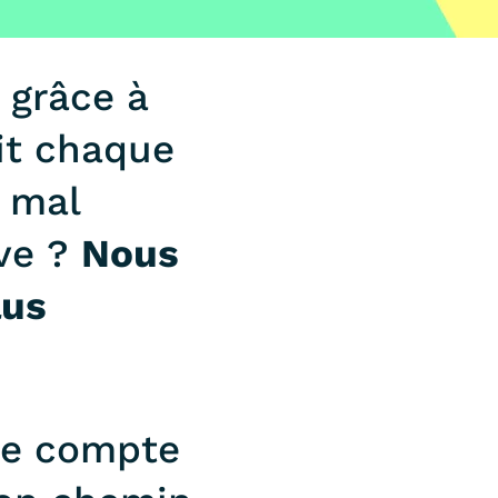
 grâce à
it chaque
s mal
uve ?
Nous
lus
 ne compte